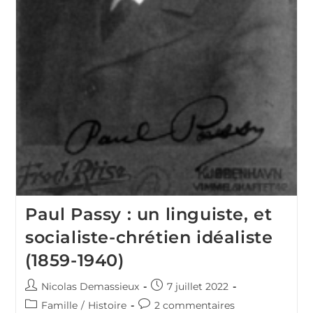
Paul Passy : un linguiste, et
socialiste-chrétien idéaliste
(1859-1940)
Auteur/autrice
Publication
Nicolas Demassieux
7 juillet 2022
de
publiée :
Post
Commentaires
Famille
/
Histoire
2 commentaires