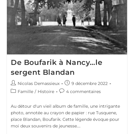
De Boufarik à Nancy…le
sergent Blandan
Auteur/autrice
Publication
Nicolas Demassieux
9 décembre 2022
de
publiée :
Post
Commentaires
Famille
/
Histoire
4 commentaires
la
category:
de
publication :
la
Au détour d'un vieil album de famille, une intrigante
publication :
photo, annotée au crayon de papier : rue Tusquene,
place Blandan, Boufarik. Cette légende évoque pour
moi deux souvenirs de jeunesse.…