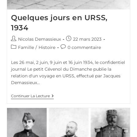
Quelques jours en URSS,
1934
Auteur/autrice
Publication
Nicolas Demassieux
22 mars 2023
de
publiée :
Post
Commentaires
Famille
/
Histoire
0 commentaire
la
category:
de
publication :
la
Les 26 mai, 2 juin, 9 juin et 16 juin 1934, le confidentiel
publication :
journal Le petit Cévenol du Dimanche publie la
relation d'un voyage en URSS, effectué par Jacques
Demassieux…
Quelques
Continuer La Lecture
Jours
En
URSS,
1934