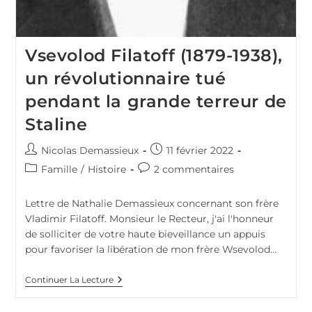
Vsevolod Filatoff (1879-1938),
un révolutionnaire tué
pendant la grande terreur de
Staline
Auteur/autrice
Publication
Nicolas Demassieux
11 février 2022
de
publiée :
Post
Commentaires
Famille
/
Histoire
2 commentaires
la
category:
de
publication :
la
Lettre de Nathalie Demassieux concernant son frère
publication :
Vladimir Filatoff. Monsieur le Recteur, j'ai l'honneur
de solliciter de votre haute bieveillance un appuis
pour favoriser la libération de mon frère Wsevolod…
Vsevolod
Continuer La Lecture
Filatoff
(1879-