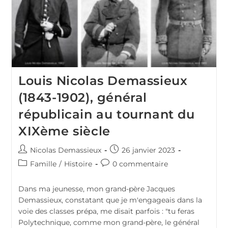
Louis Nicolas Demassieux
(1843-1902), général
républicain au tournant du
XIXème siècle
Auteur/autrice
Publication
Nicolas Demassieux
26 janvier 2023
de
publiée :
Post
Commentaires
Famille
/
Histoire
0 commentaire
la
category:
de
publication :
la
Dans ma jeunesse, mon grand-père Jacques
publication :
Demassieux, constatant que je m'engageais dans la
voie des classes prépa, me disait parfois : "tu feras
Polytechnique, comme mon grand-père, le général