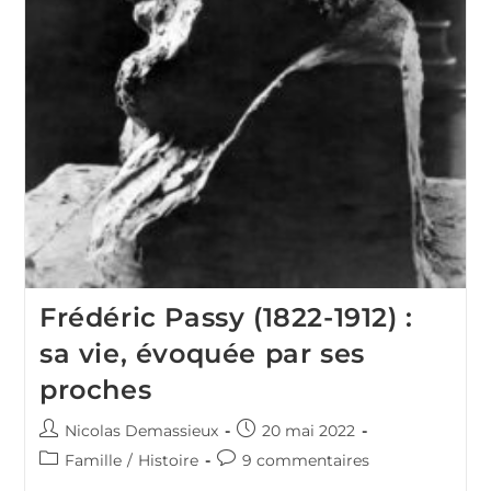
Frédéric Passy (1822-1912) :
sa vie, évoquée par ses
proches
Auteur/autrice
Publication
Nicolas Demassieux
20 mai 2022
de
publiée :
Post
Commentaires
Famille
/
Histoire
9 commentaires
la
category:
de