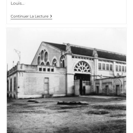
Louis…
Louis
Continuer La Lecture
Nicolas
Demassieux
(1843-
1902),
Général
Républicain
Au
Tournant
Du
XIXème
Siècle