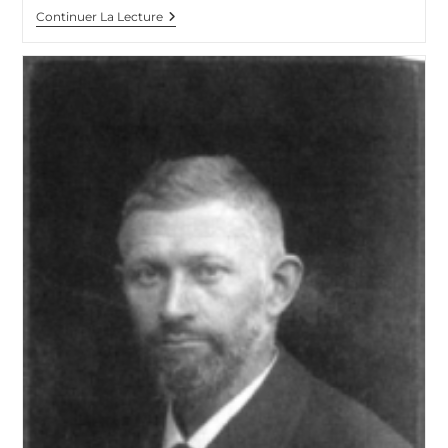
De
Continuer La Lecture
Boufarik
À
Nancy…
Le
Sergent
Blandan