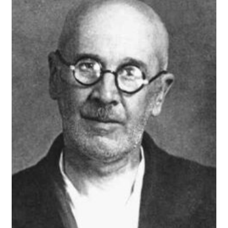
1850)
Et
Sa
Villa
Du
Carrefour
De
Montreuil