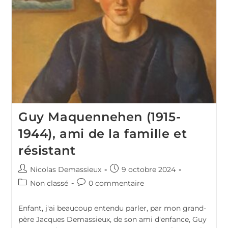
Guy Maquennehen (1915-
1944), ami de la famille et
résistant
Auteur/autrice
Publication
Nicolas Demassieux
9 octobre 2024
de
publiée :
Post
Commentaires
Non classé
0 commentaire
la
category:
de
publication :
la
Enfant, j'ai beaucoup entendu parler, par mon grand-
publication :
père Jacques Demassieux, de son ami d'enfance, Guy