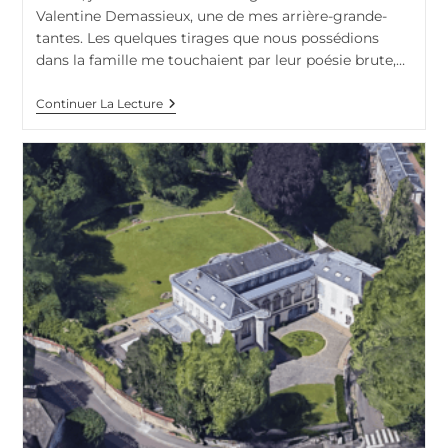
publication :
Valentine Demassieux, une de mes arrière-grande-
tantes. Les quelques tirages que nous possédions
dans la famille me touchaient par leur poésie brute,…
Valentine
Continuer La Lecture
Henches
(1880-
1952),
Artiste
Et
Graveur
Sur
Bois