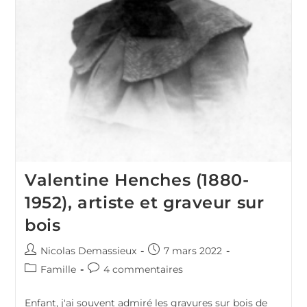
Valentine Henches (1880-
1952), artiste et graveur sur
bois
Auteur/autrice
Publication
Nicolas Demassieux
7 mars 2022
de
publiée :
Post
Commentaires
Famille
4 commentaires
la
category:
de
publication :
la
Enfant, j'ai souvent admiré les gravures sur bois de