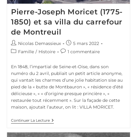
Pierre-Joseph Moricet (1775-
1850) et sa villa du carrefour
de Montreuil
Auteur/autrice
Publication
Nicolas Demassieux
5 mars 2022
de
publiée :
Post
Commentaires
Famille
/
Histoire
1 commentaire
la
category:
de
publication :
la
En 1848, l’impartial de Seine-et-Oise, dans son
publication :
numéro du 2 avril, publiait un petit article anonyme,
qui vantait les charmes d’une jolie habitation sise au
pied de la « butte de Montbauron », « résidence d’été
délicieuse », « « d’origine presque princière », «
restaurée tout récemment ». Sur la façade de cette
maison, ajoutait l’auteur, on lit : VILLA MORICET.
Pierre-
Continuer La Lecture
Joseph
Moricet
(1775-