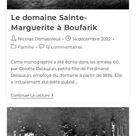
Le domaine Sainte-
Marguerite à Boufarik
Auteur/autrice
Publication
Nicolas Demassieux
14 décembre 2022
de
publiée :
Post
Commentaires
Famille
12 commentaires
la
category:
de
publication :
la
Cette monographie a été écrite dans les années 60
publication :
par Colette Delauzun, petite fille de Ferdinand
Delauzun, employé du domaine à partir de 1896. Elle
a initialement été édité publié…
Le
Continuer La Lecture
Domaine
Sainte-
Marguerite
À
Boufarik