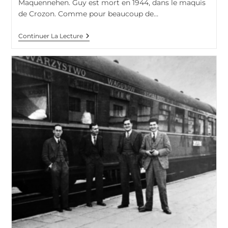
Maquennehen. Guy est mort en 1944, dans le maquis
de Crozon. Comme pour beaucoup de…
Guy
Continuer La Lecture
Maquennehen
(1915-
1944),
Ami
De
La
Famille
Et
Résistant