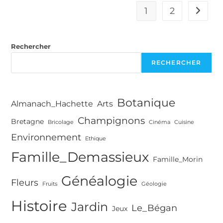
1938),
Un
1
2
Aller à 
Révolutionnaire
Tué
Pendant
La
Rechercher
Grande
Terreur
RECHERCHER
De
Staline
Botanique
Almanach_Hachette
Arts
Champignons
Bretagne
Bricolage
Cinéma
Cuisine
Environnement
Ethique
Famille_Demassieux
Famille_Morin
Généalogie
Fleurs
Fruits
Géologie
Histoire
Jardin
Le_Bégan
Jeux