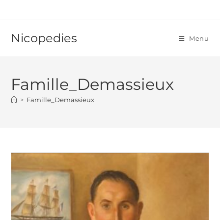
Skip
to
content
Nicopedies
Menu
Famille_Demassieux
>
Famille_Demassieux