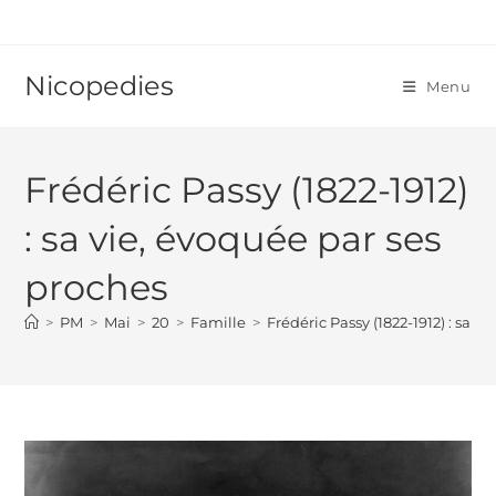
Skip
to
content
Nicopedies
Menu
Frédéric Passy (1822-1912)
: sa vie, évoquée par ses
proches
>
PM
>
Mai
>
20
>
Famille
>
Frédéric Passy (1822-1912) : sa v