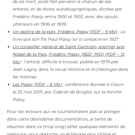
de sa mort, avait fait parvenir à chacun de ses
enfants, et de
Notes autobiographiques
, dictées par
Frédéric Passy entre 1900 et 1903, avec des ajouts
ultérieurs en 1906 et 1909.
Un apôtre de la paix, Frédéric Passy (PDF – 9 Mo)
: Le
livre que son fils Paul Passy lui a consacré en 1927
Un conseiller général de Saint-Germain, premier prix
Nobel de la Paix, Frédéric Passy (1822 -1912) (PDF – 12
Mo
) : l’article, difficile à trouver, publié en 1979 par
Jean Lagny dans la revue Histoire et Archéologie dans
les Yvelines
Les Passy (PDF – 6 Mo)
: conférence donnée à Gisors
le 25 mai 2001, par Gabriel de Broglie, sur la famille
Passy
Pour les lecteurs qui ne souhaiteraient pas se plonger
dans cette abondante documentation, je tente de
résumer dans ce (trop long) billet quelques éléments de
mémoire, pour apporter un éclairage plus intime et