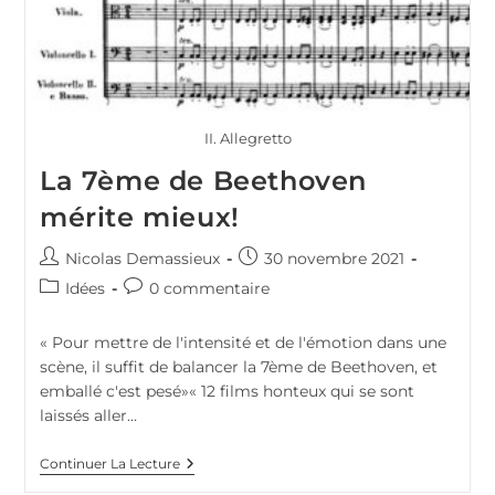
II. Allegretto
La 7ème de Beethoven
mérite mieux!
Auteur/autrice
Publication
Nicolas Demassieux
30 novembre 2021
de
publiée :
Post
Commentaires
Idées
0 commentaire
la
category:
de
publication :
la
« Pour mettre de l'intensité et de l'émotion dans une
publication :
scène, il suffit de balancer la 7ème de Beethoven, et
emballé c'est pesé»« 12 films honteux qui se sont
laissés aller…
La
Continuer La Lecture
7ème