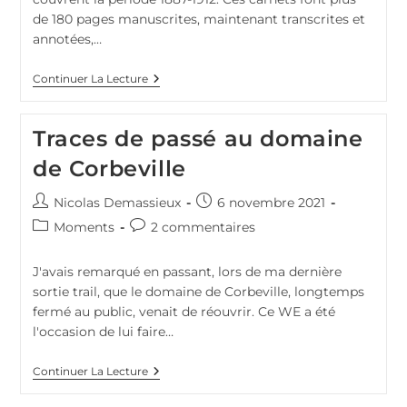
de 180 pages manuscrites, maintenant transcrites et
annotées,…
1914-
Continuer La Lecture
1918
Déclaration
De
Traces de passé au domaine
Guerre
Et
de Corbeville
Armistice
Dans
Les
Auteur/autrice
Publication
Nicolas Demassieux
6 novembre 2021
Carnets
de
publiée :
De
Post
Commentaires
Moments
2 commentaires
la
Berthe
category:
de
Forgit
publication :
la
J'avais remarqué en passant, lors de ma dernière
publication :
sortie trail, que le domaine de Corbeville, longtemps
fermé au public, venait de réouvrir. Ce WE a été
l'occasion de lui faire…
Traces
Continuer La Lecture
De
Passé