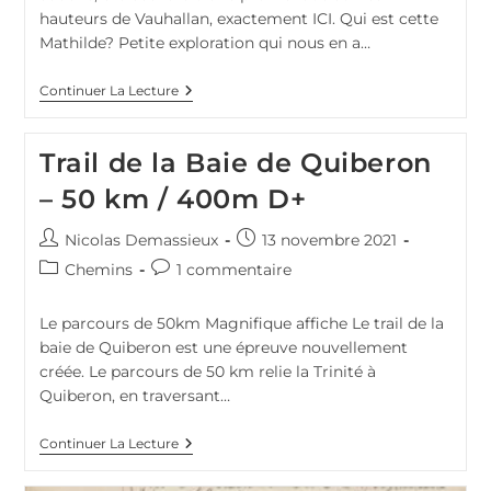
hauteurs de Vauhallan, exactement ICI. Qui est cette
Mathilde? Petite exploration qui nous en a…
Le
Continuer La Lecture
Châtaignier
De
Mathilde
Trail de la Baie de Quiberon
À
Vauhallan
– 50 km / 400m D+
Auteur/autrice
Publication
Nicolas Demassieux
13 novembre 2021
de
publiée :
Post
Commentaires
Chemins
1 commentaire
la
category:
de
publication :
la
Le parcours de 50km Magnifique affiche Le trail de la
publication :
baie de Quiberon est une épreuve nouvellement
créée. Le parcours de 50 km relie la Trinité à
Quiberon, en traversant…
Trail
Continuer La Lecture
De
La