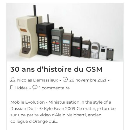
De
Beethoven
Mérite
Mieux!
30 ans d’histoire du GSM
Auteur/autrice
Publication
Nicolas Demassieux
26 novembre 2021
de
publiée :
Post
Commentaires
Idées
1 commentaire
la
category:
de
publication :
la
Mobile Evolution - Miniaturisation in the style of a
publication :
Russian Doll - © Kyle Bean 2009 Ce matin, je tombe
sur une petite video d'Alain Maloberti, ancien
collègue d'Orange qui…