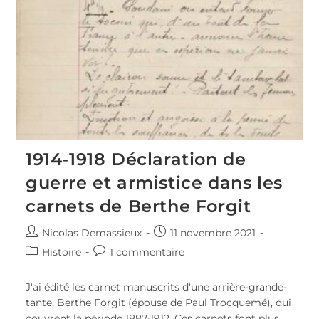
Baie
De
Quiberon
–
50
Km
/
400m
D+
1914-1918 Déclaration de
guerre et armistice dans les
carnets de Berthe Forgit
Auteur/autrice
Publication
Nicolas Demassieux
11 novembre 2021
de
publiée :
Post
Commentaires
Histoire
1 commentaire
la
category:
de
publication :
la
J'ai édité les carnet manuscrits d'une arrière-grande-
publication :
tante, Berthe Forgit (épouse de Paul Trocquemé), qui
couvrent la période 1887-1912. Ces carnets font plus