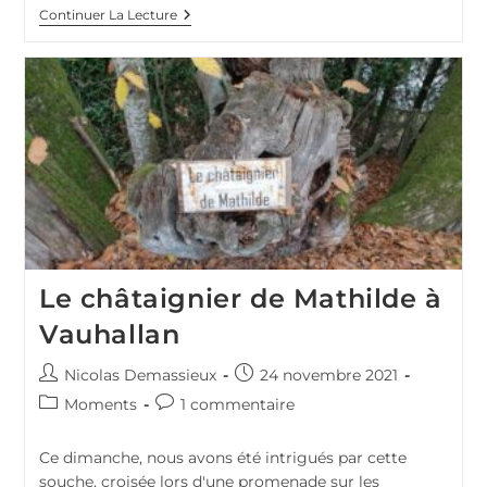
30
Continuer La Lecture
Ans
D’histoire
Du
GSM
Le châtaignier de Mathilde à
Vauhallan
Auteur/autrice
Publication
Nicolas Demassieux
24 novembre 2021
de
publiée :
Post
Commentaires
Moments
1 commentaire
la
category:
de
publication :
la
Ce dimanche, nous avons été intrigués par cette
publication :
souche, croisée lors d'une promenade sur les