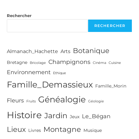
Au
Domaine
De
Rechercher
Corbeville
RECHERCHER
Botanique
Almanach_Hachette
Arts
Champignons
Bretagne
Bricolage
Cinéma
Cuisine
Environnement
Ethique
Famille_Demassieux
Famille_Morin
Généalogie
Fleurs
Fruits
Géologie
Histoire
Jardin
Le_Bégan
Jeux
Lieux
Montagne
Livres
Musique