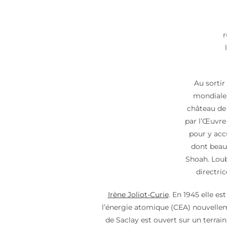
r
Au sortir
mondiale,
château de 
par l’Œuvre
pour y accu
dont beau
Shoah. Loub
directri
Irène Joliot-Curie
. En 1945 elle e
l’énergie atomique (CEA) nouvelleme
de Saclay est ouvert sur un terrain