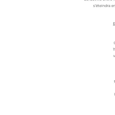
s’éteindra e
1
v