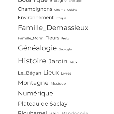
Bretagne
Bricolage
Champignons
Cinéma
Cuisine
Environnement
Ethique
Famille_Demassieux
Fleurs
Famille_Morin
Fruits
Généalogie
Géologie
a
Histoire
Jardin
Jeux
n
Lieux
Le_Bégan
Livres
Montagne
Musique
Numérique
Plateau de Saclay
Plouharnel
Raid
Randonnée