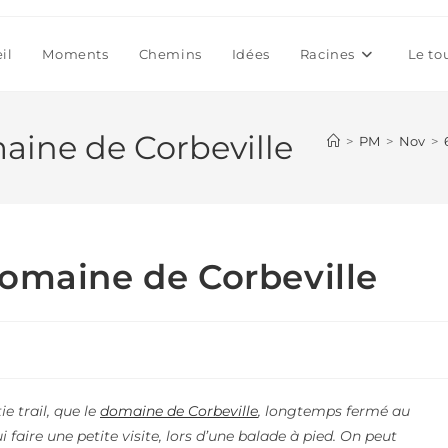
il
Moments
Chemins
Idées
Racines
Le to
aine de Corbeville
>
PM
>
Nov
>
domaine de Corbeville
e trail, que le
domaine de Corbeville
, longtemps fermé au
i faire une petite visite, lors d’une balade à pied. On peut