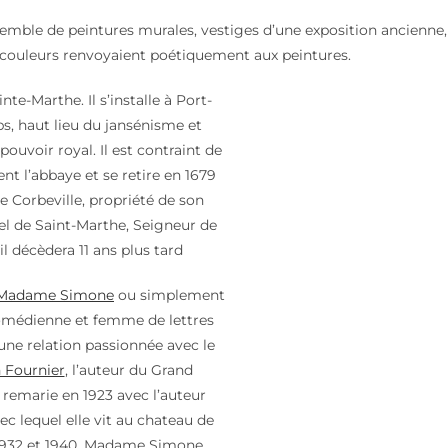
semble de peintures murales, vestiges d’une exposition ancienne,
 couleurs renvoyaient poétiquement aux peintures.
te-Marthe. Il s’installe à Port-
, haut lieu du jansénisme et
pouvoir royal. Il est contraint de
nt l’abbaye et se retire en 1679
e Corbeville, propriété de son
l de Saint-Marthe, Seigneur de
 il décèdera 11 ans plus tard
e Madame Simone
ou simplement
omédienne et femme de lettres
u une relation passionnée avec le
n Fournier
, l’auteur du Grand
 remarie en 1923 avec l’auteur
ec lequel elle vit au chateau de
 1932 et 1940. Madame Simone