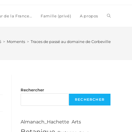
Toggle
ur de la France…
Famille (privé)
A propos
website
6
>
Moments
>
Traces de passé au domaine de Corbeville
search
Rechercher
RECHERCHER
Almanach_Hachette
Arts
Botanique