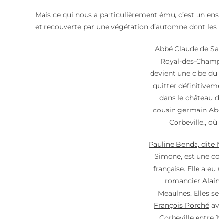
Mais ce qui nous a particulièrement ému, c’est un en
et recouverte par une végétation d’automne dont les
Abbé Claude de Sain
Royal-des-Champs
devient une cibe du 
quitter définitiveme
dans le château d
cousin germain Abe
Corbeville., où
Pauline Benda, dit
Simone, est une c
française. Elle a e
romancier
Alai
Meaulnes. Elles se
François Porché
av
Corbeville entre