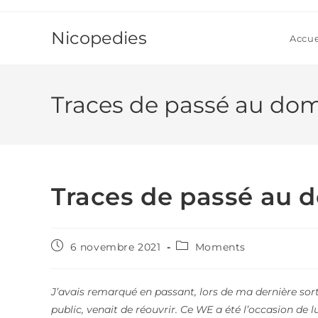
Skip
to
Nicopedies
Accue
content
Traces de passé au dom
Traces de passé au 
Publication
Post
6 novembre 2021
Moments
publiée :
category:
J’avais remarqué en passant, lors de ma dernière sorti
public, venait de réouvrir. Ce WE a été l’occasion de lu