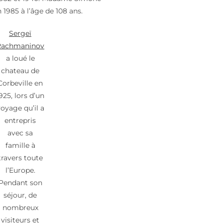
n 1985 à l’âge de 108 ans.
Sergeï
Rachmaninov
a loué le
chateau de
Corbeville en
925, lors d’un
oyage qu’il a
entrepris
avec sa
famille à
travers toute
l’Europe.
Pendant son
séjour, de
nombreux
visiteurs et