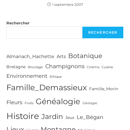
1 septembre 2007
Rechercher
RECHERCHER
Botanique
Almanach_Hachette
Arts
Champignons
Bretagne
Bricolage
Cinéma
Cuisine
Environnement
Ethique
Famille_Demassieux
Famille_Morin
Généalogie
Fleurs
Fruits
Géologie
Histoire
Jardin
Le_Bégan
Jeux
Lieux
Montagne