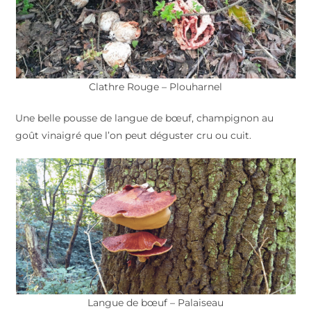
Clathre Rouge – Plouharnel
Une belle pousse de langue de bœuf, champignon au
goût vinaigré que l’on peut déguster cru ou cuit.
Langue de bœuf – Palaiseau