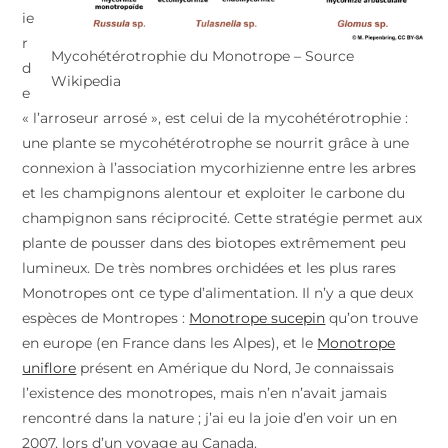
ie
r
Mycohétérotrophie du Monotrope – Source
d
Wikipedia
e
« l’arroseur arrosé », est celui de la mycohétérotrophie :
une plante se mycohétérotrophe se nourrit grâce à une
connexion à l’association mycorhizienne entre les arbres
et les champignons alentour et exploiter le carbone du
champignon sans réciprocité. Cette stratégie permet aux
plante de pousser dans des biotopes extrêmement peu
lumineux. De très nombres orchidées et les plus rares
Monotropes ont ce type d’alimentation. Il n’y a que deux
espèces de Montropes :
Monotrope sucepin
qu’on trouve
en europe (en France dans les Alpes), et le
Monotrope
uniflore
présent en Amérique du Nord, Je connaissais
l’existence des monotropes, mais n’en n’avait jamais
rencontré dans la nature ; j’ai eu la joie d’en voir un en
2007, lors d’un voyage au Canada.