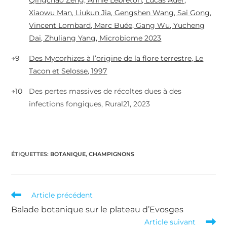
Qingchao Zeng, Annie Lebreton, Lucas Auer,
Xiaowu Man, Liukun Jia, Gengshen Wang, Sai Gong,
Vincent Lombard, Marc Buée, Gang Wu, Yucheng
Dai, Zhuliang Yang, Microbiome 2023
↑
9
Des Mycorhizes à l’origine de la flore terrestre, Le
Tacon et Selosse, 1997
↑
10
Des pertes massives de récoltes dues à des
infections fongiques, Rural21, 2023
ÉTIQUETTES
:
BOTANIQUE
,
CHAMPIGNONS
Read
Article précédent
more
Balade botanique sur le plateau d’Evosges
articles
Article suivant