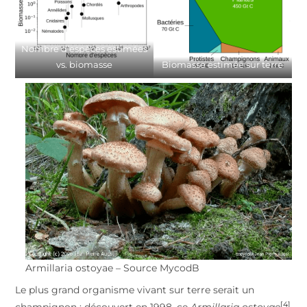
Nombre d’espèces estimées
vs. biomasse
Biomasse estimée sur terre
Armillaria ostoyae – Source MycodB
Le plus grand organisme vivant sur terre serait un
[4]
champignon : découvert en 1998, ce
Armillaria ostoyae