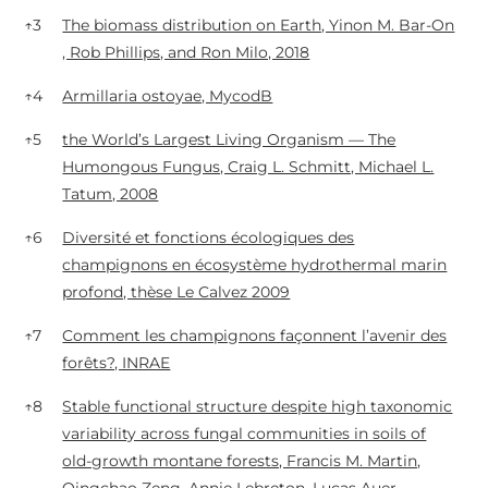
↑
3
The biomass distribution on Earth, Yinon M. Bar-On
, Rob Phillips, and Ron Milo, 2018
↑
4
Armillaria ostoyae, MycodB
↑
5
the World’s Largest Living Organism — The
Humongous Fungus, Craig L. Schmitt, Michael L.
Tatum, 2008
↑
6
Diversité et fonctions écologiques des
champignons en écosystème hydrothermal marin
profond, thèse Le Calvez 2009
↑
7
Comment les champignons façonnent l’avenir des
forêts?, INRAE
↑
8
Stable functional structure despite high taxonomic
variability across fungal communities in soils of
old-growth montane forests, Francis M. Martin,