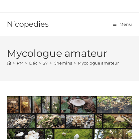
Skip
to
content
Nicopedies
Menu
Mycologue amateur
>
PM
>
Déc
>
27
>
Chemins
>
Mycologue amateur