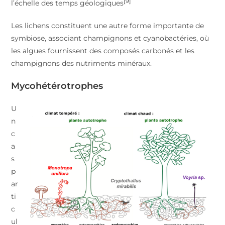
[9]
l’échelle des temps géologiques
Les lichens constituent une autre forme importante de
symbiose, associant champignons et cyanobactéries, où
les algues fournissent des composés carbonés et les
champignons des nutriments minéraux.
Mycohétérotrophes
U
n
c
a
s
p
ar
ti
c
ul