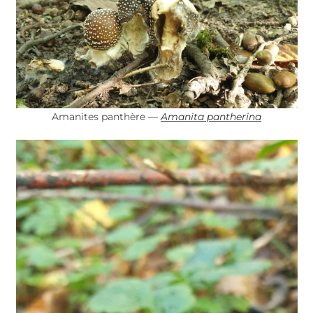
Amanites panthère —
Amanita pantherina