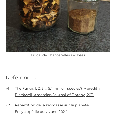
Bocal de chanterelles séchées
References
References
↑
1
The Fungi: 1, 2, 3 … 5.1 million species? Meredith
Blackwell, Amercian Journal of Botany, 2011
↑
2
Répartition de la biomasse sur la planète,
Encyclopédie du vivant, 2024