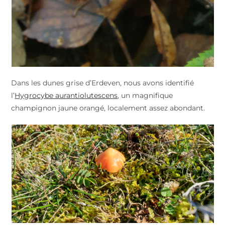
Dans les dunes grise d’Erdeven, nous avons identifié
l’
Hygrocybe aurantiolutescens
, un magnifique
champignon jaune orangé, localement assez abondant.