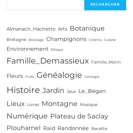
Cheval
RECHERCHER
/
Mont
Buet
–
Botanique
100km
Almanach_Hachette
Arts
/
5000m
Champignons
Bretagne
Bricolage
Cinéma
Cuisine
D+
Environnement
Ethique
Famille_Demassieux
Famille_Morin
Généalogie
Fleurs
Fruits
Géologie
Histoire
Jardin
Le_Bégan
Jeux
Lieux
Montagne
Livres
Musique
Numérique
Plateau de Saclay
Plouharnel
Raid
Randonnée
Recette