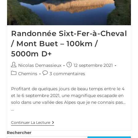
Randonnée Sixt-Fer-à-Cheval
/ Mont Buet – 100km /
5000m D+
Auteur/autrice
Publication
Nicolas Demassieux
12 septembre 2021
de
publiée :
Post
Commentaires
Chemins
3 commentaires
la
category:
de
publication :
la
Profitant de quelques jours de beau temps entre le 4
publication :
et le 6 septembre 2021, une magnifique escapade en
solo dans une vallée des Alpes que je ne connais pas...
…
Randonnée
Continuer La Lecture
Sixt-
Fer-
Rechercher
À-