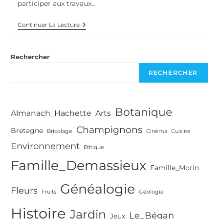
participer aux travaux…
Une
Continuer La Lecture
Tour
D’observation
Montessori
Rechercher
RECHERCHER
Botanique
Almanach_Hachette
Arts
Champignons
Bretagne
Bricolage
Cinéma
Cuisine
Environnement
Ethique
Famille_Demassieux
Famille_Morin
Généalogie
Fleurs
Fruits
Géologie
Histoire
Jardin
Le_Bégan
Jeux