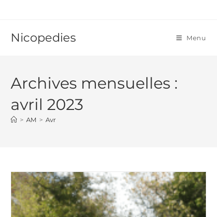
Skip
to
content
Nicopedies
Menu
Archives mensuelles :
avril 2023
>
AM
>
Avr