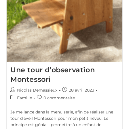
Une tour d’observation
Montessori
Auteur/autrice
Publication
Nicolas Demassieux
28 avril 2023
de
publiée :
Post
Commentaires
Famille
0 commentaire
la
category:
de
publication :
la
Je me lance dans la menuiserie, afin de réaliser une
publication :
tour d'éveil Montessori pour mon petit neveu. Le
principe est génial : permettre à un enfant de