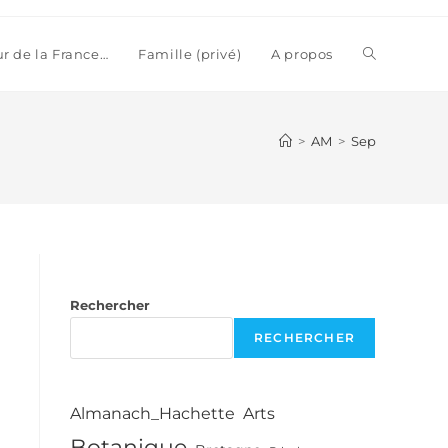
Toggle
ur de la France…
Famille (privé)
A propos
website
>
AM
>
Sep
search
Rechercher
RECHERCHER
Almanach_Hachette
Arts
Botanique