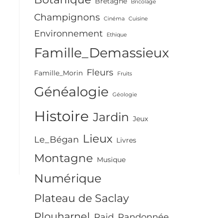
Bretagne
Bricolage
Champignons
Cinéma
Cuisine
Environnement
Ethique
Famille_Demassieux
Fleurs
Famille_Morin
Fruits
Généalogie
Géologie
Histoire
Jardin
Jeux
Lieux
Le_Bégan
Livres
Montagne
Musique
Numérique
Plateau de Saclay
Plouharnel
Raid
Randonnée