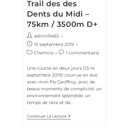
Trail des des
Dents du Midi –
75km / 3500m D+
Auteur/autrice
admin9465
de
Publication
15 septembre 2019
la
publiée :
Post
Commentaires
Chemins
1 commentaire
publication :
category:
de
la
Une course en deux jours (13-14
publication :
septembre 2019) courrue en duo
avec mon fils Geoffroy, avec de
beaux moments de complicité, un
environnement splendide, un
temps de rêve et de…
Trail
Continuer La Lecture
Des
Des
Dents
Du