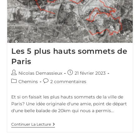
Les 5 plus hauts sommets de
Paris
Auteur/autrice
Publication
Nicolas Demassieux
21 février 2023
de
publiée :
Post
Commentaires
Chemins
2 commentaires
la
category:
de
publication :
la
Et si on faisait les plus hauts sommets de la ville de
publication :
Paris? Une idée originale d'une amie, point de départ
d'une belle balade de 20km qui nous a permis…
Les
Continuer La Lecture
5
Plus
Hauts