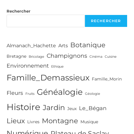
Sommets
De
Rechercher
Paris
RECHERCHER
Botanique
Almanach_Hachette
Arts
Champignons
Bretagne
Bricolage
Cinéma
Cuisine
Environnement
Ethique
Famille_Demassieux
Famille_Morin
Généalogie
Fleurs
Fruits
Géologie
Histoire
Jardin
Le_Bégan
Jeux
Lieux
Montagne
Livres
Musique
Numérique
Plateau de Saclay