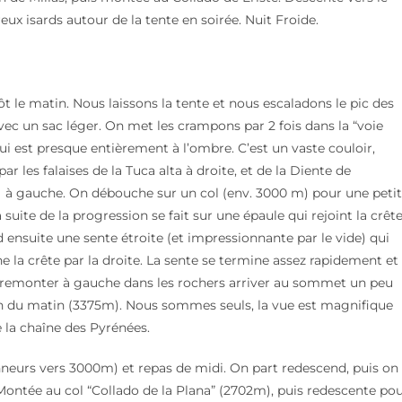
x isards autour de la tente en soirée. Nuit Froide.
t le matin. Nous laissons la tente et nous escaladons le pic des
vec un sac léger. On met les crampons par 2 fois dans la “voie
ui est presque entièrement à l’ombre. C’est un vaste couloir,
ar les falaises de la Tuca alta à droite, et de la Diente de
 à gauche. On débouche sur un col (env. 3000 m) pour une peti
 suite de la progression se fait sur une épaule qui rejoint la crête
 ensuite une sente étroite (et impressionnante par le vide) qui
e la crête par la droite. La sente se termine assez rapidement et
t remonter à gauche dans les rochers arriver au sommet un peu
h du matin (3375m). Nous sommes seuls, la vue est magnifique
e la chaîne des Pyrénées.
neurs vers 3000m) et repas de midi. On part redescend, puis on
. Montée au col “Collado de la Plana” (2702m), puis redescente po