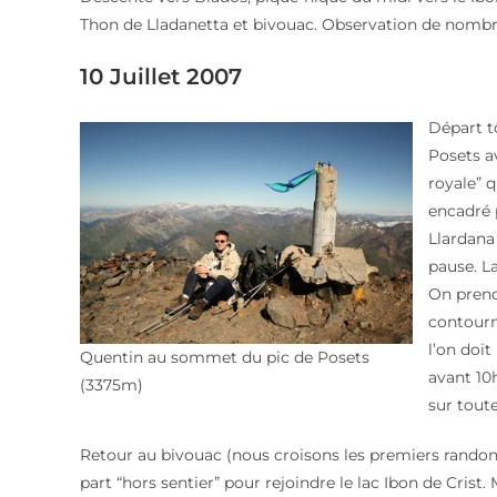
Thon de Lladanetta et bivouac. Observation de nombreu
10 Juillet 2007
Départ tô
Posets a
royale” q
encadré p
Llardana
pause. La
On prend
contourn
l’on doi
Quentin au sommet du pic de Posets
avant 10
(3375m)
sur tout
Retour au bivouac (nous croisons les premiers randon
part “hors sentier” pour rejoindre le lac Ibon de Crist