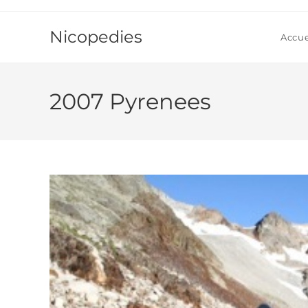
Skip
to
Nicopedies
Accue
content
2007 Pyrenees