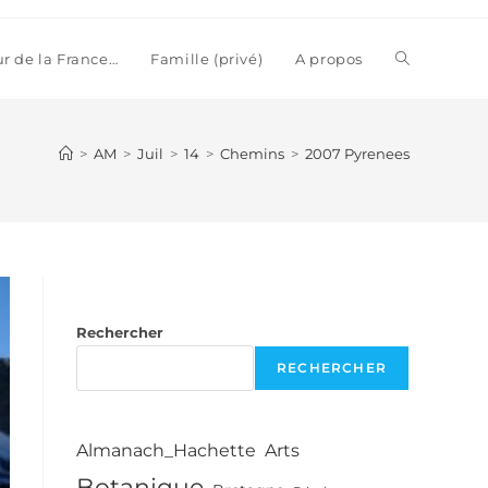
Toggle
ur de la France…
Famille (privé)
A propos
website
>
AM
>
Juil
>
14
>
Chemins
>
2007 Pyrenees
search
Rechercher
RECHERCHER
Almanach_Hachette
Arts
Botanique