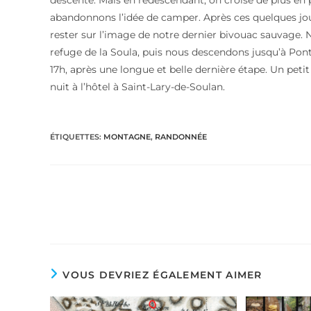
descente. Mais en redescendant, on croise de plus en
abandonnons l’idée de camper. Après ces quelques jou
rester sur l’image de notre dernier bivouac sauvage.
refuge de la Soula, puis nous descendons jusqu’à Pont
17h, après une longue et belle dernière étape. Un petit
nuit à l’hôtel à Saint-Lary-de-Soulan.
ÉTIQUETTES
:
MONTAGNE
,
RANDONNÉE
Read
more
articles
VOUS DEVRIEZ ÉGALEMENT AIMER