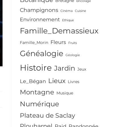
Bretagne
Bricolage
Champignons
Cinéma
Cuisine
Environnement
Ethique
Famille_Demassieux
Fleurs
Famille_Morin
Fruits
Généalogie
Géologie
Histoire
Jardin
Jeux
Lieux
Le_Bégan
Livres
Montagne
Musique
Numérique
Plateau de Saclay
Plouharnel
Raid
Randonnée