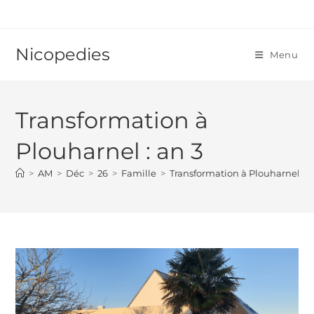
Skip
to
content
Nicopedies
Menu
Transformation à
Plouharnel : an 3
>
AM
>
Déc
>
26
>
Famille
>
Transformation à Plouharnel : a