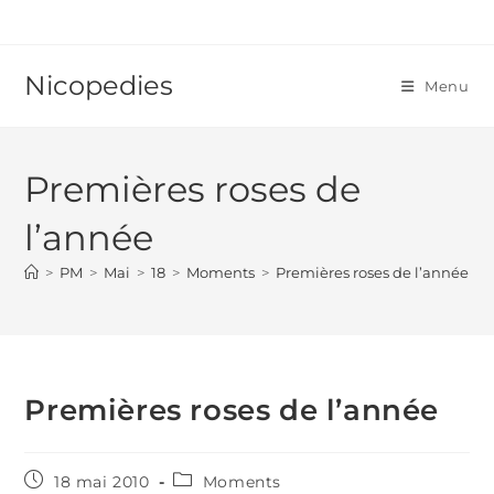
Skip
to
content
Nicopedies
Menu
Premières roses de
l’année
>
PM
>
Mai
>
18
>
Moments
>
Premières roses de l’année
Premières roses de l’année
Publication
Post
18 mai 2010
Moments