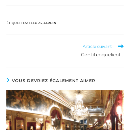
publiée :
category:
ÉTIQUETTES
:
FLEURS
,
JARDIN
Read
Article suivant
more
Gentil coquelicot…
articles
VOUS DEVRIEZ ÉGALEMENT AIMER