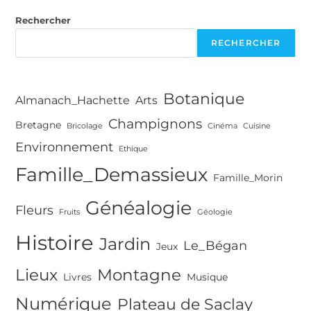
:
La
Rechercher
Thaïlande
RECHERCHER
Botanique
Almanach_Hachette
Arts
Champignons
Bretagne
Bricolage
Cinéma
Cuisine
Environnement
Ethique
Famille_Demassieux
Famille_Morin
Généalogie
Fleurs
Fruits
Géologie
Histoire
Jardin
Le_Bégan
Jeux
Lieux
Montagne
Livres
Musique
Numérique
Plateau de Saclay