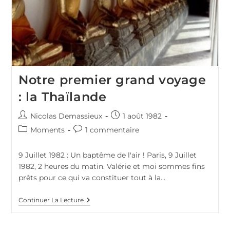
Notre premier grand voyage
: la Thaïlande
Auteur/autrice
Publication
Nicolas Demassieux
1 août 1982
de
publiée :
Post
Commentaires
Moments
1 commentaire
la
category:
de
publication :
la
9 Juillet 1982 : Un baptême de l'air ! Paris, 9 Juillet
publication :
1982, 2 heures du matin. Valérie et moi sommes fins
prêts pour ce qui va constituer tout à la…
Notre
Continuer La Lecture
Premier
Grand
Voyage