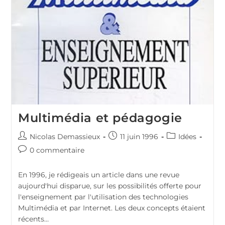
Multimédia et pédagogie
Auteur/autrice
Publication
Post
Nicolas Demassieux
11 juin 1996
Idées
de
publiée :
category:
Commentaires
0 commentaire
la
de
publication :
la
En 1996, je rédigeais un article dans une revue
publication :
aujourd'hui disparue, sur les possibilités offerte pour
l'enseignement par l'utilisation des technologies
Multimédia et par Internet. Les deux concepts étaient
récents…