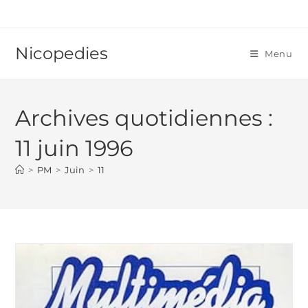
Skip
to
content
Nicopedies
Menu
Archives quotidiennes :
11 juin 1996
>
PM
>
Juin
>
11