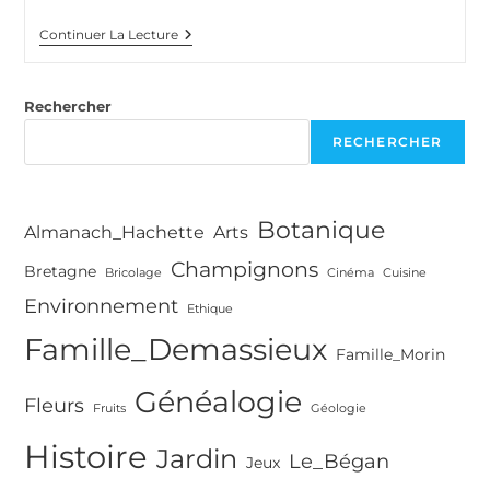
Multimédia
Continuer La Lecture
Et
Pédagogie
Rechercher
RECHERCHER
Botanique
Almanach_Hachette
Arts
Champignons
Bretagne
Bricolage
Cinéma
Cuisine
Environnement
Ethique
Famille_Demassieux
Famille_Morin
Généalogie
Fleurs
Fruits
Géologie
Histoire
Jardin
Le_Bégan
Jeux