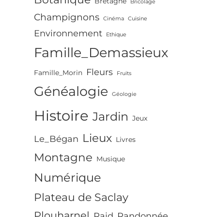
Bretagne
Bricolage
Champignons
Cinéma
Cuisine
Environnement
Ethique
Famille_Demassieux
Fleurs
Famille_Morin
Fruits
Généalogie
Géologie
Histoire
Jardin
Jeux
Lieux
Le_Bégan
Livres
Montagne
Musique
Numérique
Plateau de Saclay
Plouharnel
Raid
Randonnée