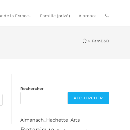
Toggle
ur de la France…
Famille (privé)
A propos
website
>
FamB&B
search
Rechercher
RECHERCHER
Almanach_Hachette
Arts
Botanique